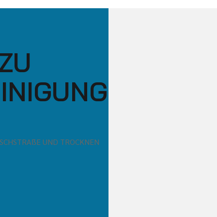
ZU
INIGUNG
ASCHSTRAẞE UND TROCKNEN