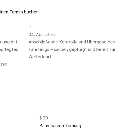
inen Termin buchen
04. Abschluss
igung mit
Abschließende Kontrolle und Übergabe des
epflegtes
Fahrzeugs – sauber, gepflegt und bereit zur
Weiterfahrt.
lten
Kri
20
Baumharzentfernung