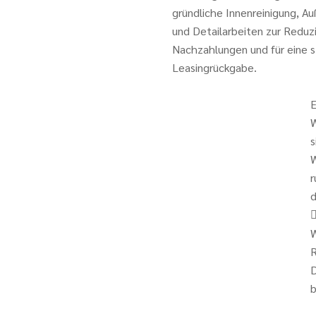
gründliche Innenreinigung, A
und Detailarbeiten zur Reduz
Nachzahlungen und für eine s
Leasingrückgabe.
E
W
s
W
r
d
W
R
D
b