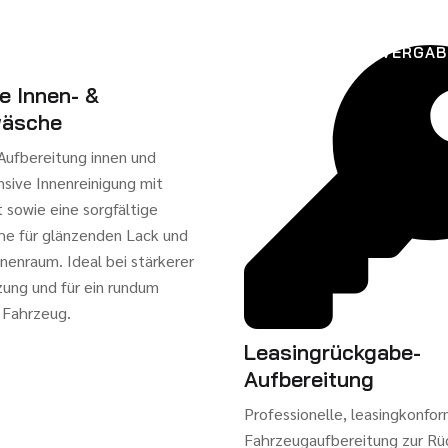
ÜBER UNS
PROGRAMME
ONLINE TERMINVERGAB
e Innen- &
äsche
Aufbereitung innen und
nsive Innenreinigung mit
t sowie eine sorgfältige
e für glänzenden Lack und
nenraum. Ideal bei stärkerer
ung und für ein rundum
 Fahrzeug.
Leasingrückgabe-
Aufbereitung
Professionelle, leasingkonfo
Fahrzeugaufbereitung zur Rü