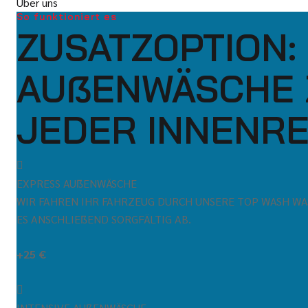
Über uns
So funktioniert es
ZUSATZOPTION:
AUẞENWÄSCHE 
JEDER INNENRE
EXPRESS AUẞENWÄSCHE
WIR FAHREN IHR FAHRZEUG DURCH UNSERE TOP WASH W
ES ANSCHLIEẞEND SORGFÄLTIG AB.
+25 €
INTENSIVE AUẞENWÄSCHE