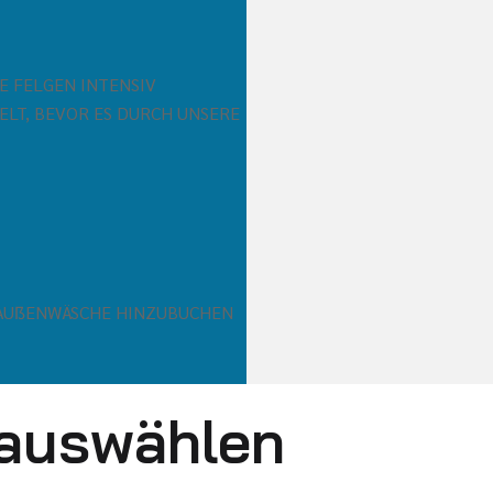
E FELGEN INTENSIV
ELT, BEVOR ES DURCH UNSERE
 AUẞENWÄSCHE HINZUBUCHEN
 auswählen