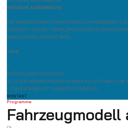
INTENSIVE AUẞENWÄSCHE
DAS FAHRZEUG WIRD VORAB GRÜNDLICH ABGEDAMPFT, DI
GEREINIGT UND DIE TÜRFALZEN SORGFÄLTIG VORBEHAND
WASCHSTRAẞE GEFÜHRT WIRD.
+50 €
EXPRESS ODER INTENSIVE?
ZU JEDER INNENREINIGUNG KÖNNEN SIE OPTIONAL EINE
– FÜR EIN KOMPLETT SAUBERES FAHRZEUG.
KONTAKT
Programme
Fahrzeugmodell